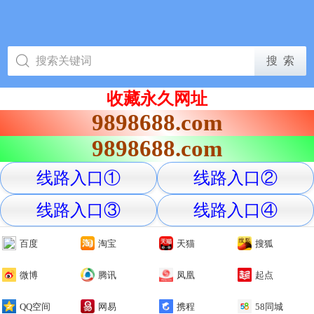
收藏永久网址
9898688.com
9898688.com
线路入口①
线路入口②
线路入口③
线路入口④
百度
淘宝
天猫
搜狐
微博
腾讯
凤凰
起点
QQ空间
网易
携程
58同城