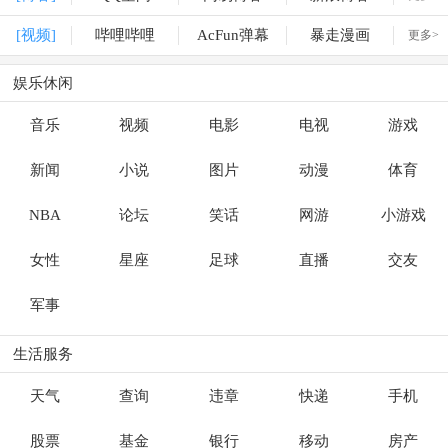
[视频]
哔哩哔哩
AcFun弹幕
暴走漫画
更多>
娱乐休闲
音乐
视频
电影
电视
游戏
新闻
小说
图片
动漫
体育
NBA
论坛
笑话
网游
小游戏
女性
星座
足球
直播
交友
军事
生活服务
天气
查询
违章
快递
手机
股票
基金
银行
移动
房产