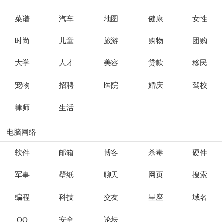
菜谱
汽车
地图
健康
女性
时尚
儿童
旅游
购物
团购
大学
人才
美容
贷款
移民
宠物
招聘
医院
婚庆
驾校
律师
生活
电脑网络
软件
邮箱
博客
杀毒
硬件
军事
壁纸
聊天
网页
搜索
编程
科技
交友
星座
域名
QQ
安全
论坛