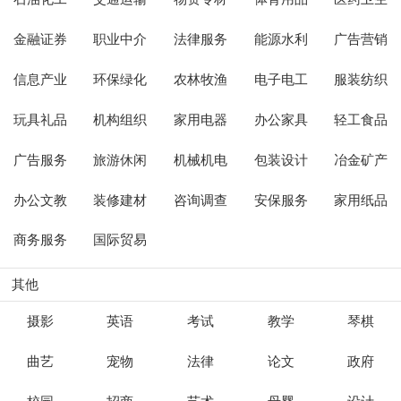
金融证券
职业中介
法律服务
能源水利
广告营销
信息产业
环保绿化
农林牧渔
电子电工
服装纺织
玩具礼品
机构组织
家用电器
办公家具
轻工食品
广告服务
旅游休闲
机械机电
包装设计
冶金矿产
办公文教
装修建材
咨询调查
安保服务
家用纸品
商务服务
国际贸易
其他
摄影
英语
考试
教学
琴棋
曲艺
宠物
法律
论文
政府