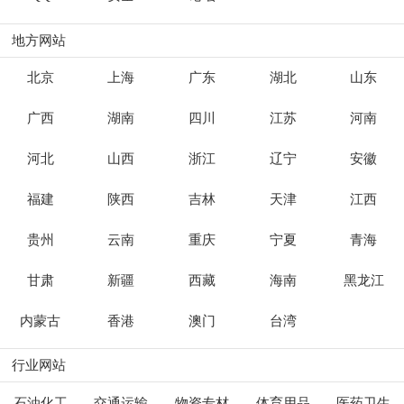
地方网站
北京
上海
广东
湖北
山东
广西
湖南
四川
江苏
河南
河北
山西
浙江
辽宁
安徽
福建
陕西
吉林
天津
江西
贵州
云南
重庆
宁夏
青海
甘肃
新疆
西藏
海南
黑龙江
内蒙古
香港
澳门
台湾
行业网站
石油化工
交通运输
物资专材
体育用品
医药卫生