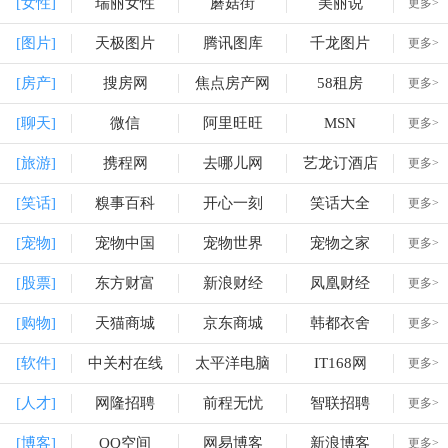
[女性]
瑞丽女性
蘑菇街
美丽说
更多>
[图片]
天极图片
腾讯图库
千龙图片
更多>
[房产]
搜房网
焦点房产网
58租房
更多>
[聊天]
微信
阿里旺旺
MSN
更多>
[旅游]
携程网
去哪儿网
艺龙订酒店
更多>
[笑话]
糗事百科
开心一刻
笑话大全
更多>
[宠物]
宠物中国
宠物世界
宠物之家
更多>
[股票]
东方财富
新浪财经
凤凰财经
更多>
[购物]
天猫商城
京东商城
韩都衣舍
更多>
[软件]
中关村在线
太平洋电脑
IT168网
更多>
[人才]
网隆招聘
前程无忧
智联招聘
更多>
[博客]
QQ空间
网易博客
新浪博客
更多>