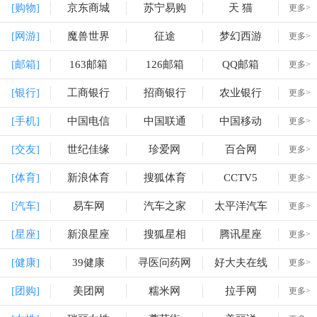
[购物]
京东商城
苏宁易购
天 猫
更多>
[网游]
魔兽世界
征途
梦幻西游
更多>
[邮箱]
163邮箱
126邮箱
QQ邮箱
更多>
[银行]
工商银行
招商银行
农业银行
更多>
[手机]
中国电信
中国联通
中国移动
更多>
[交友]
世纪佳缘
珍爱网
百合网
更多>
[体育]
新浪体育
搜狐体育
CCTV5
更多>
[汽车]
易车网
汽车之家
太平洋汽车
更多>
[星座]
新浪星座
搜狐星相
腾讯星座
更多>
[健康]
39健康
寻医问药网
好大夫在线
更多>
[团购]
美团网
糯米网
拉手网
更多>