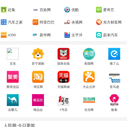
赶集
百姓网
优酷
爱奇艺
汽车之家
阿里巴巴
央视网
东方财富网
4399
新华网
太平洋
蔚来汽车
京东
苏宁易购
国美在线
美团网
饿了么
聚美优品
淘宝网
天猫商城
大众点评
亚马逊
去哪儿
唯品会
1号店
当当网
银泰
人民网·今日要闻